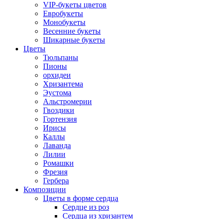
VIP-букеты цветов
Евробукеты
Монобукеты
Весенние букеты
Шикарные букеты
Цветы
Тюльпаны
Пионы
орхидеи
Хризантема
Эустома
Альстромерии
Гвоздики
Гортензия
Ирисы
Каллы
Лаванда
Лилии
Ромашки
Фрезия
Гербера
Композиции
Цветы в форме сердца
Сердце из роз
Сердца из хризантем