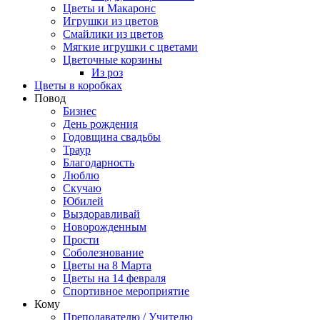
Цветы и Макаронс
Игрушки из цветов
Смайлики из цветов
Мягкие игрушки с цветами
Цветочные корзины
Из роз
Цветы в коробках
Повод
Бизнес
День рождения
Годовщина свадьбы
Траур
Благодарность
Люблю
Скучаю
Юбилей
Выздоравливай
Новорожденным
Прости
Соболезнование
Цветы на 8 Марта
Цветы на 14 февраля
Спортивное мероприятие
Кому
Преподавателю / Учителю