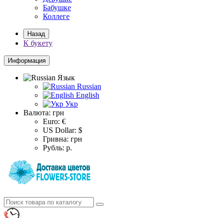
Бабушке
Коллеге
Назад
К букету
Информация
Язык
Russian
English
Укр
Валюта:
грн
Euro: €
US Dollar: $
Гривна: грн
Рубль: р.