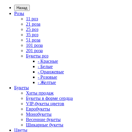
Назад
Розы
11 роз
21 роза
25 роз
35 роз
51 роза
101 роза
201 роза
Букеты роз
- Красные
- Белые
- Оранжевые
- Розовые
- Желтые
Букеты
Хиты продаж
Букеты в форме сердца
VIP-букеты цветов
Евробукеты
Монобукеты
Весенние букеты
Шикарные букеты
Цветы