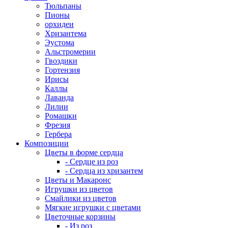
Тюльпаны
Пионы
орхидеи
Хризантема
Эустома
Альстромерии
Гвоздики
Гортензия
Ирисы
Каллы
Лаванда
Лилии
Ромашки
Фрезия
Гербера
Композиции
Цветы в форме сердца
- Сердце из роз
- Сердца из хризантем
Цветы и Макаронс
Игрушки из цветов
Смайлики из цветов
Мягкие игрушки с цветами
Цветочные корзины
- Из роз