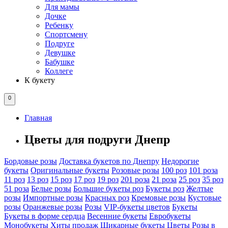
Для мамы
Дочке
Ребенку
Спортсмену
Подруге
Девушке
Бабушке
Коллеге
К букету
0
Главная
Цветы для подруги Днепр
Бордовые розы
Доставка букетов по Днепру
Недорогие
букеты
Оригинальные букеты
Розовые розы
100 роз
101 роза
11 роз
13 роз
15 роз
17 роз
19 роз
201 роза
21 роза
25 роз
35 роз
51 роза
Белые розы
Большие букеты роз
Букеты роз
Желтые
розы
Импортные розы
Красных роз
Кремовые розы
Кустовые
розы
Оранжевые розы
Розы
VIP-букеты цветов
Букеты
Букеты в форме сердца
Весенние букеты
Евробукеты
Монобукеты
Хиты продаж
Шикарные букеты
Цветы
Розы в