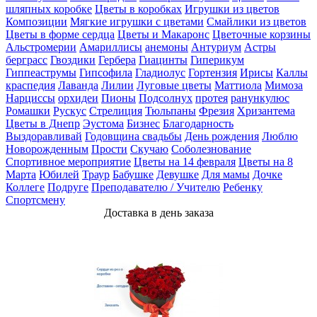
шляпных коробке
Цветы в коробках
Игрушки из цветов
Композиции
Мягкие игрушки с цветами
Смайлики из цветов
Цветы в форме сердца
Цветы и Макаронс
Цветочные корзины
Альстромерии
Амариллисы
анемоны
Антуриум
Астры
берграсс
Гвоздики
Гербера
Гиацинты
Гиперикум
Гиппеаструмы
Гипсофила
Гладиолус
Гортензия
Ирисы
Каллы
краспедия
Лаванда
Лилии
Луговые цветы
Маттиола
Мимоза
Нарциссы
орхидеи
Пионы
Подсолнух
протея
ранункулюс
Ромашки
Рускус
Стрелиция
Тюльпаны
Фрезия
Хризантема
Цветы в Днепр
Эустома
Бизнес
Благодарность
Выздоравливай
Годовщина свадьбы
День рождения
Люблю
Новорожденным
Прости
Скучаю
Соболезнование
Спортивное мероприятие
Цветы на 14 февраля
Цветы на 8
Марта
Юбилей
Траур
Бабушке
Девушке
Для мамы
Дочке
Коллеге
Подруге
Преподавателю / Учителю
Ребенку
Спортсмену
Доставка в день заказа