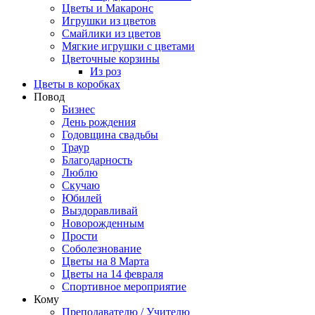
Цветы и Макаронс
Игрушки из цветов
Смайлики из цветов
Мягкие игрушки с цветами
Цветочные корзины
Из роз
Цветы в коробках
Повод
Бизнес
День рождения
Годовщина свадьбы
Траур
Благодарность
Люблю
Скучаю
Юбилей
Выздоравливай
Новорожденным
Прости
Соболезнование
Цветы на 8 Марта
Цветы на 14 февраля
Спортивное мероприятие
Кому
Преподавателю / Учителю