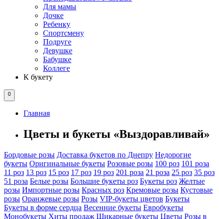
Для мамы
Дочке
Ребенку
Спортсмену
Подруге
Девушке
Бабушке
Коллеге
К букету
0
Главная
Цветы и букеты «Выздоравливай»
Бордовые розы
Доставка букетов по Днепру
Недорогие
букеты
Оригинальные букеты
Розовые розы
100 роз
101 роза
11 роз
13 роз
15 роз
17 роз
19 роз
201 роза
21 роза
25 роз
35 роз
51 роза
Белые розы
Большие букеты роз
Букеты роз
Желтые
розы
Импортные розы
Красных роз
Кремовые розы
Кустовые
розы
Оранжевые розы
Розы
VIP-букеты цветов
Букеты
Букеты в форме сердца
Весенние букеты
Евробукеты
Монобукеты
Хиты продаж
Шикарные букеты
Цветы
Розы в