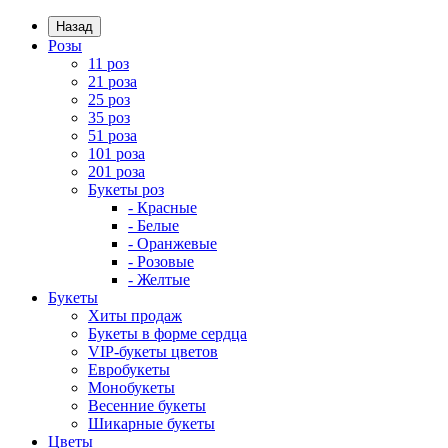
Назад
Розы
11 роз
21 роза
25 роз
35 роз
51 роза
101 роза
201 роза
Букеты роз
- Красные
- Белые
- Оранжевые
- Розовые
- Желтые
Букеты
Хиты продаж
Букеты в форме сердца
VIP-букеты цветов
Евробукеты
Монобукеты
Весенние букеты
Шикарные букеты
Цветы