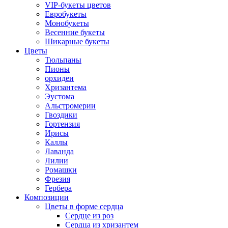
VIP-букеты цветов
Евробукеты
Монобукеты
Весенние букеты
Шикарные букеты
Цветы
Тюльпаны
Пионы
орхидеи
Хризантема
Эустома
Альстромерии
Гвоздики
Гортензия
Ирисы
Каллы
Лаванда
Лилии
Ромашки
Фрезия
Гербера
Композиции
Цветы в форме сердца
Сердце из роз
Сердца из хризантем