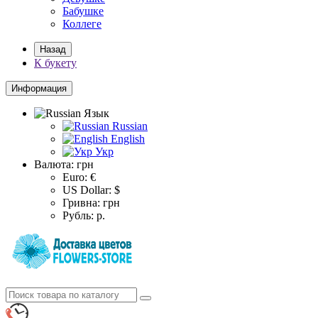
Бабушке
Коллеге
Назад
К букету
Информация
Язык
Russian
English
Укр
Валюта:
грн
Euro: €
US Dollar: $
Гривна: грн
Рубль: р.