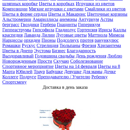
шляпных коробке
Цветы в коробках
Игрушки из цветов
Композиции
Мягкие игрушки с цветами
Смайлики из цветов
Цветы в форме сердца
Цветы и Макаронс
Цветочные корзины
Альстромерии
Амариллисы
анемоны
Антуриум
Астры
берграсс
Гвоздики
Гербера
Гиацинты
Гиперикум
Гиппеаструмы
Гипсофила
Гладиолус
Гортензия
Ирисы
Каллы
краспедия
Лаванда
Лилии
Луговые цветы
Маттиола
Мимоза
Нарциссы
орхидеи
Пионы
Подсолнух
протея
ранункулюс
Ромашки
Рускус
Стрелиция
Тюльпаны
Фрезия
Хризантема
Цветы в Днепр
Эустома
Бизнес
Благодарность
Выздоравливай
Годовщина свадьбы
День рождения
Люблю
Новорожденным
Прости
Скучаю
Соболезнование
Спортивное мероприятие
Цветы на 14 февраля
Цветы на 8
Марта
Юбилей
Траур
Бабушке
Девушке
Для мамы
Дочке
Коллеге
Подруге
Преподавателю / Учителю
Ребенку
Спортсмену
Доставка в день заказа