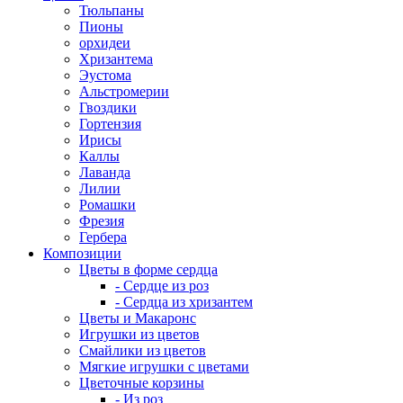
Тюльпаны
Пионы
орхидеи
Хризантема
Эустома
Альстромерии
Гвоздики
Гортензия
Ирисы
Каллы
Лаванда
Лилии
Ромашки
Фрезия
Гербера
Композиции
Цветы в форме сердца
- Сердце из роз
- Сердца из хризантем
Цветы и Макаронс
Игрушки из цветов
Смайлики из цветов
Мягкие игрушки с цветами
Цветочные корзины
- Из роз